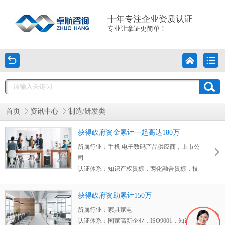
十年专注企业资质认证
专业让拿证更简单！
首页
资讯中心
制造/研发类
获得政府资金累计一起高达180万
所属行业：
手机.电子数码产品供应商，上市公
司
认证体系：
知识产权贯标，两化融合贯标，技
术改造
获得成果：
获得政府资金累计一起高达180万
获得政府资助累计150万
客户评价：
我们合作过很多供应商，卓航的老
所属行业：
家具家电
师有一个很大的优点，
那就是整个申请过程
认证体系：
国家高新企业，ISO9001，知识产
中，能自己编写搞定的材料几乎全由卓航老师