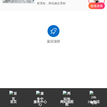
权贯标，两化融合贯标
解决
，我司只需要安排对接人员对接配合即
获得成果：
获得政府资助累计150万
可，相比之前的供应商，
大大的节省了我们的
客户评价：
我印象非常深刻，
跟卓航第一次合
人力物力。
作的是ISO9001，
那时候我们人员调动，人员
交接没有交接好，发现ISO9001没多久就到期
了，但是没有人去处理到期换证的这个事情，
发现之后我们立马找咨询公司处理，发现之前
合作的几家都告知时间太紧没有办法在证书到
返回顶部
期前处理，后来在网络上搜素到卓航，抱着试
试看的态度联系...
首页
服务中心
网站地图
24h电话