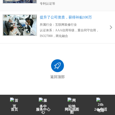
专利认证等
司老公司财务状况下滑很严重，高新复审过不
获得成果：
获得政府高额补贴、获得政府减税
了，技术有限公司新公司，社保人员很少，初
政策
审也很难通过，在这种情况下找到卓航，
卓航
提升了公司资质，获得补贴100万
客户评价：
卓航的
老师非常专业
，老师
多次上
的老师评估后认为两个公司的研发实力都很
所属行业：
互联网装修行业
门辅导
我司资质认证专业知识，并为我司制定
强
...
认证体系：
AAA信用等级，重合同守信用，
了
精准的3年规划
，通过卓航老师的帮助，
顺
ISO27000，两化融合
利的拿到了：高新技术企业认证、多个体系认
获得成果：
提升公司资质，获得补贴100万
证，知识产权申请
，还为我司申请
高额研发补
客户评价：
我们之前一直有固定的合作商，但
贴和减税政策
，瞬间让我司高大上，非常感谢
一直对于服务不是很满意，后来公司
想办理
卓航，感谢这么专业的老师们。
AAA信用等级
，机缘巧合接触了卓航，且在合
作过程中发现
卓航老师非常专业，且效率极
高
，慢慢的我们也就把越来越多的项目给到卓
航辅导。
返回顶部
首页
服务中心
网站地图
24h电话