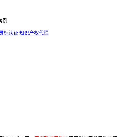
例;
贯标认证
|
知识产权代理